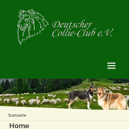
offizielle
Deutscher
Homepage
des
Collie-
DCC
Club
e.
V.
Startseite
Home