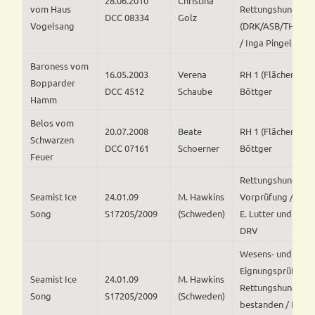
28.06.2010
Christina
vom Haus
Rettungshunde
DCC 08334
Golz
Vogelsang
(DRK/ASB/THW)
/ Inga Pingel
Baroness vom
16.05.2003
Verena
RH 1 (Flächensuche
Bopparder
DCC 4512
Schaube
Böttger
Hamm
Belos vom
20.07.2008
Beate
RH 1 (Flächensuche
Schwarzen
DCC 07161
Schoerner
Böttger
Feuer
Rettungshunde – M
Seamist Ice
24.01.09
M. Hawkins
Vorprüfung /
Song
S17205/2009
(Schweden)
E. Lutter und F. K
DRV
Wesens- und
Eignungsprüfung f
Seamist Ice
24.01.09
M. Hawkins
Rettungshunde i
Song
S17205/2009
(Schweden)
bestanden / Herr