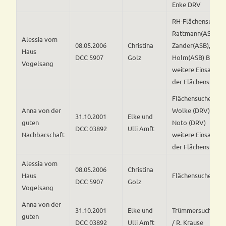
Enke DRV
RH-Flächensuche /
Rattmann(ASB), L.
Alessia vom
08.05.2006
Christina
Zander(ASB), Ch.
Haus
DCC 5907
Golz
Holm(ASB) Bestan
Vogelsang
weitere Einsatzfäh
der Flächensuche 
Flächensuche / Fra
Anna von der
Wolke (DRV) und H
31.10.2001
Elke und
guten
Noto (DRV)
DCC 03892
Ulli Amft
Nachbarschaft
weitere Einsatzfäh
der Flächensuche 
Alessia vom
08.05.2006
Christina
Haus
Flächensuche / C.
DCC 5907
Golz
Vogelsang
Anna von der
31.10.2001
Elke und
Trümmersuchhund
guten
DCC 03892
Ulli Amft
/ R. Krause