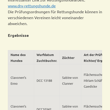
www.drv-rettungshunde.de
Die Prüfungsordnungen für Rettungshunde können in
verschiedenen Vereinen leicht voneinander
abweichen.
Ergebnisse
Name des
Wurfdatum
Art der Prüfung/
Züchter
Hundes
Zuchtbuchnr.
Richter/ Ergebni
Flächensuche – b
Clavonen’s
Sabine von
DCC 13188
Miriam Schäfer un
Enno
Clanner
Gaedicke
Clavonen’s
Sabine von
Flächensuche – b
DCC10342