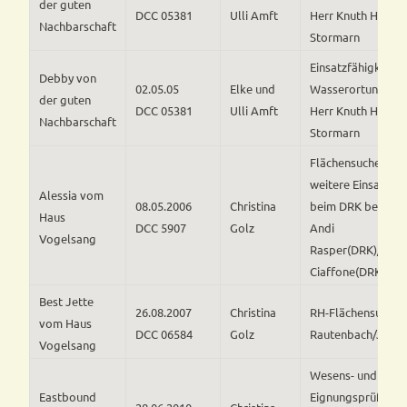
der guten
DCC 05381
Ulli Amft
Herr Knuth Harde
Nachbarschaft
Stormarn
Einsatzfähigkeit fü
Debby von
02.05.05
Elke und
Wasserortung bes
der guten
DCC 05381
Ulli Amft
Herr Knuth Harde
Nachbarschaft
Stormarn
Flächensuche, bes
weitere Einsatzfäh
Alessia vom
08.05.2006
Christina
beim DRK bestäti
Haus
DCC 5907
Golz
Andi
Vogelsang
Rasper(DRK)/J.Ja
Ciaffone(DRK)
Best Jette
26.08.2007
Christina
RH-Flächensuche /
vom Haus
DCC 06584
Golz
Rautenbach/Johan
Vogelsang
Wesens- und
Eastbound
Eignungsprüfung f