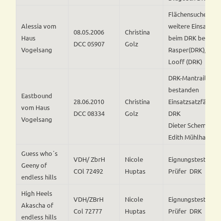
Flächensuche, bes
Alessia vom
weitere Einsatzfäh
08.05.2006
Christina
Haus
beim DRK bestätig
DCC 05907
Golz
Vogelsang
Rasper(DRK)/ And
Looff (DRK)
DRK-Mantrailer P
bestanden
Eastbound
28.06.2010
Christina
Einsatzsatzfähigke
vom Haus
DCC 08334
Golz
DRK
Vogelsang
Dieter Schemenau
Edith Mühlhaus(D
Guess who´s
VDH/ ZbrH
Nicole
Eignungstest RH 
Geeny of
COl 72492
Huptas
Prüfer DRK H. Gl
endless hills
High Heels
VDH/ZBrH
Nicole
Eignungstest RH 
Akascha of
Col 72777
Huptas
Prüfer DRK H. Gl
endless hills