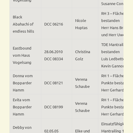
Susanne Conrad 
RH 3 – Flächensuc
Black
Nicole
bestanden
Abahachi of
DCC 06216
Huptas
Herr Hans Bracher
endless hills
und Herr Uwe Mar
TDE Mantrailing L
Eastbound
28.06.2010
Christina
bestanden
vom Haus
DCC 08334
Golz
Luis Ledbetter(US
Vogelsang
Kevin Gannon(USA
Donna vom
RH 1 – Flächensuc
Verena
Bopparder
DCC 08121
Punkte bestanden
Schaube
Hamm
Herr Gerhard Wes
Evita vom
RH 1 – Flächensuc
Verena
Bopparder
DCC 08199
Punkte bestanden
Schaube
Hamm
Herr Gerhard Wes
Einsatzfähigkeit
Debby von
02.05.05
Elke und
Mantrailing 1 bes