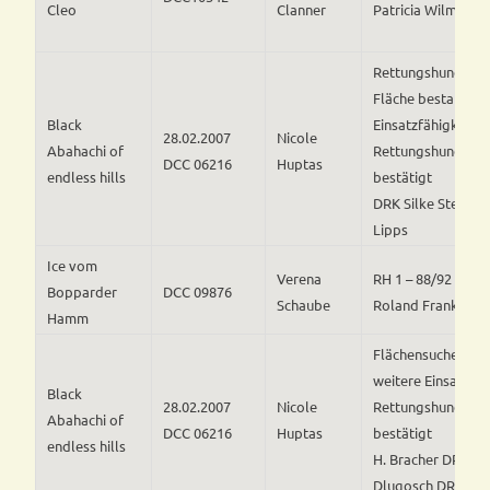
Cleo
Clanner
Patricia Wilm
Rettungshundepr
Fläche bestanden,
Black
Einsatzfähigkeit al
28.02.2007
Nicole
Abahachi of
Rettungshund be
DCC 06216
Huptas
endless hills
bestätigt
DRK Silke Stech un
Lipps
Ice vom
Verena
RH 1 – 88/92 ges.1
Bopparder
DCC 09876
Schaube
Roland Franke
Hamm
Flächensuche bes
weitere Einsatzfäh
Black
28.02.2007
Nicole
Rettungshund be
Abahachi of
DCC 06216
Huptas
bestätigt
endless hills
H. Bracher DRK A
Dlugosch DRK