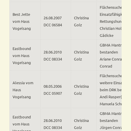
Flächensuche – we
Best Jette
Einsatzfähigkeit al
26.08.2007
Christina
vom Haus
Rettungshund bes
DCC 06584
Golz
Vogelsang
Christian Holm un
Gädicke
GBMA Mantrailing
Eastbound
28.06.2010
Christina
bestanden
vom Haus
DCC 08334
Golz
Ariane Conrad/ S
Vogelsang
Conrad
Flächensuche, bes
Alessia vom
weitere Einsatzfäh
08.05.2006
Christina
Haus
beim DRK bestäti
DCC 05907
Golz
Vogelsang
Andi Rasper(DRK)
Manuela Schmerke
GBMA Mantrailing
Eastbound
28.06.2010
Christina
bestanden
vom Haus
DCC 08334
Golz
Jürgen Conrad un
Vogelsang