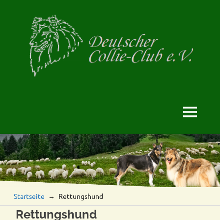
offizielle
Deutscher
Homepage
des
Collie-
MENÜ
DCC
Club
Zum
Inhalt
e.
springen
V.
Startseite
Rettungshund
Rettungshund